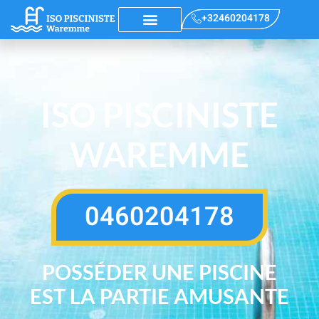
+32460204178
ISO PISCINISTE
WAREMME
0460204178
POSSÉDER UNE PISCINE
EST LA PARTIE AMUSANTE