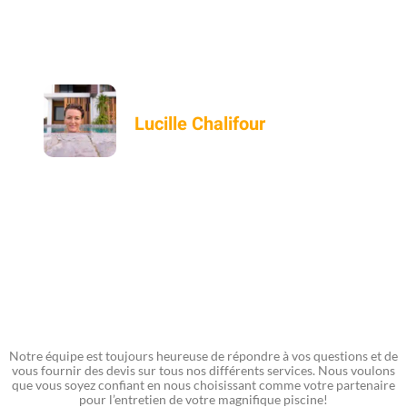
ma piscine - j'apprécie vraiment à quel
q
point ils sont fiables!"
Lucille Chalifour
Notre équipe est toujours heureuse de répondre à vos questions et de
vous fournir des devis sur tous nos différents services. Nous voulons
que vous soyez confiant en nous choisissant comme votre partenaire
pour l’entretien de votre magnifique piscine!