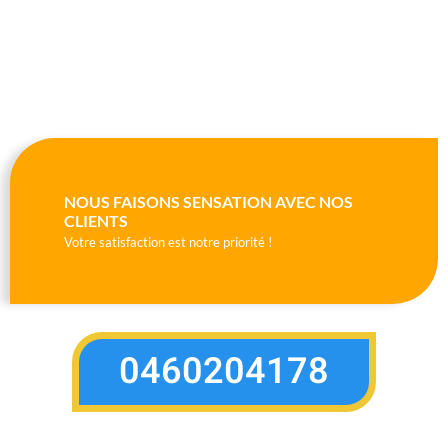
NOUS FAISONS SENSATION AVEC NOS
CLIENTS
Votre satisfaction est notre priorité !
0460204178
"Iso pisciniste waremme a toujours été
fiable lorsqu'il s'agit de prendre soin de