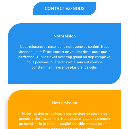
CONTACTEZ-NOUS
Notre vision
Nous refusons de rester dans notre zone de confort. Nous
visons toujours l’excellence et ne voulons rien d’autre que la
perfection
!
Aucun travail n’est trop grand ou trop complexe,
nous pouvons tout gérer avec aisance et voulons
constamment relever de plus grands défis!
Notre mission
Notre mission est de fournir des
services de piscine
de
premier ordre à
Waremme
. Nous nous engageons à fournir
un travail de la plus haute qualité possible et nous ne nous
arrêterons pas avant d’y être parvenus.