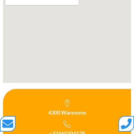
4300 Waremme
+32460204178