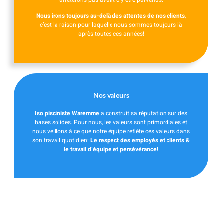
Nous irons toujours au-delà des attentes de nos clients
,
c’est la raison pour laquelle nous sommes toujours là
après toutes ces années!
Nos valeurs
Iso pisciniste Waremme
a construit sa réputation sur des
bases solides. Pour nous, les valeurs sont primordiales et
nous veillons à ce que notre équipe reflète ces valeurs dans
son travail quotidien:
Le respect des employés et clients &
le travail d’équipe et persévérance!