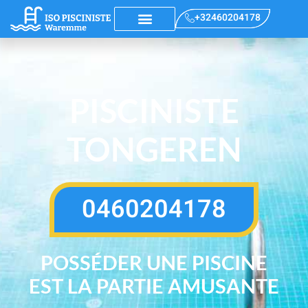
+32460204178
PISCINISTE
TONGEREN
0460204178
POSSÉDER UNE PISCINE
EST LA PARTIE AMUSANTE